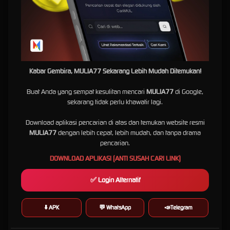
Banyak pemain online juga menyukai suasana permainan yang lebih santai dengan
dukungan sistem responsif yang tetap stabil di berbagai perangkat. Hal ini membuat
platform semakin ramai diperbincangkan oleh pecinta slot online terbaru.
Sensasi Hiburan Online Dengan
Game Gacor Terbaru
Kabar Gembira, MULIA77 Sekarang Lebih Mudah Ditemukan!
Tren slot online saat ini membuat pemain semakin aktif mencari game yang sedang populer
Buat Anda yang sempat kesulitan mencari
MULIA77
di Google,
dan memiliki performa RTP tinggi. Karena itu, Mulia77 terus menghadirkan update
sekarang tidak perlu khawatir lagi.
permainan terbaru yang dapat dinikmati kapan saja.
Download aplikasi pencarian di atas dan temukan website resmi
Dengan kombinasi akses cepat, pilihan game lengkap, deposit murah, serta peluang
MULIA77
dengan lebih cepat, lebih mudah, dan tanpa drama
kemenangan menarik, platform ini menjadi salah satu pilihan hiburan online yang banyak
pencarian.
dicari pemain hari ini.
DOWNLOAD APLIKASI (ANTI SUSAH CARI LINK)
FAQ Mulia77
✅ Login Alternatif
1. Apa itu Mulia77?
⬇️ APK
💬 WhatsApp
📣Telegram
Mulia77 adalah platform hiburan online yang menyediakan berbagai pilihan game slot
gacor terbaru dengan akses cepat dan tampilan modern.