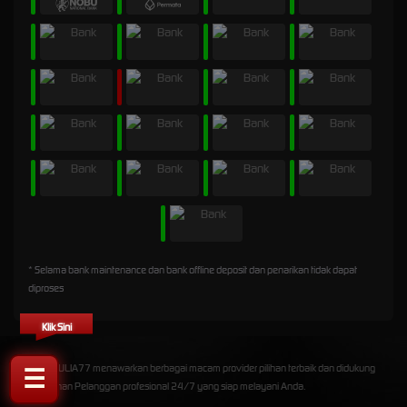
* Selama bank maintenance dan bank offline deposit dan penarikan tidak dapat
diproses
Klik Sini
©2026 MULIA77 menawarkan berbagai macam provider pilihan terbaik dan didukung
☰
oleh Layanan Pelanggan profesional 24/7 yang siap melayani Anda.