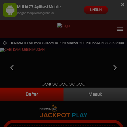
×
MULIA77 Aplikasi Mobile
UNDUH
Jangan tampilkan lagi hari ini
 UNTUK KAMU PLAYERS SEJATI KAMI. DEPOSIT MINIMAL 500 RB BISA MENDAPATKAN DOUBLE 
Daftar
Masuk
JACKPOT
PLAY