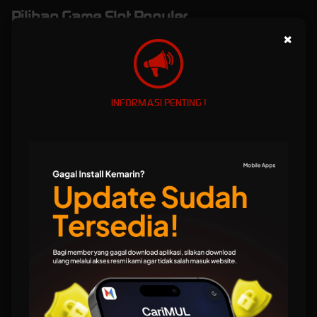
Pilihan Game Slot Populer
×
Platform ini juga menghadirkan berbagai pilihan game
slot gacor
terbaru dari provider
populer yang sedang ramai dimainkan hari ini. Banyak pemain menyukai variasi permainan
dengan fitur bonus menarik serta tampilan visual yang lebih modern.
Peluang Kemenangan X500 Hingga
INFORMASI PENTING !
X1000
Tidak sedikit pengguna yang tertarik mencoba sensasi permainan dengan peluang
kemenangan x500 hingga x1000. Kombinasi RTP panas, fitur bonus free spin, dan pola
permainan yang sedang populer membuat pengalaman bermain terasa lebih seru dan
menegangkan.
Kenapa Banyak Pemain Memilih
Mulia77?
Selain menawarkan deposit yang lebih terjangkau, Mulia77 juga dikenal memiliki tampilan
situs yang nyaman digunakan untuk pemain baru maupun pengguna lama. Semua menu
disusun secara rapi sehingga pengguna lebih mudah menemukan kategori permainan
favorit mereka.