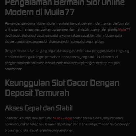
Pengalaman Bermain Slot Online
Modern di Mulia77
Perkembangan dunia hiburan digital membuat banyak pemain mulai mencari platform slot
online yang mampu memberikan pengalaman bermain lebih nyaman dan praktis.
Mulia77
hadir sebagai situs slot gacor yang menawarkan akses cepat, tampilan modern, serta
sistem permainan yang mudah digunakan oleh semua kalangan player.
Dengan desain halaman yang ringan dan navigasi sederhana, pengguna dapat langsung
menikmati berbagai kategori permainan tanpa proses yang rumit. Hal ini membuat
pengalaman bermain terasa lebih fleksibel baik melalui perangkat desktop maupun
smartphone.
Keunggulan Slot Gacor Dengan
Deposit Termurah
Akses Cepat dan Stabil
Salah satu keunggulan utama dari
Mulia77 login
adalah sistem akses yang stabil dan
ringan digunakan setiap hari. Pemain dapat login dan menikmati permainan favorit dengan
proses yang lebih cepat tanpa loading berlebihan.