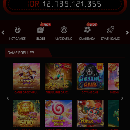
IDR
12,739,121,055
HOT GAMES
SLOTS
LIVE CASINO
OLAHRAGA
CRASH GAME
A
GAME POPULER
GATES OF OLYMPUS POP
TREASURES OF AZTEC
GOYANG GAIB
MOCHI MANIA 1
FORTUNE GEMS 500
SWEET BONANZA 2500
POKER WIN
MAHJONG WAYS