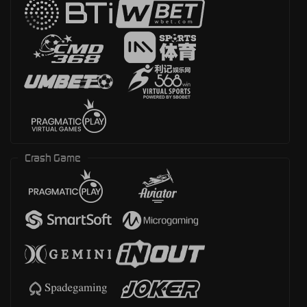
Crash Game