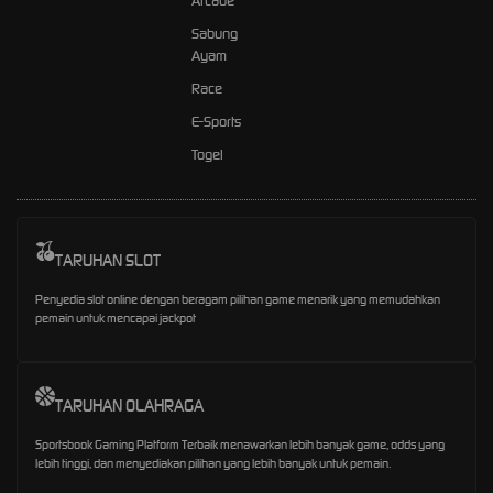
Arcade
Sabung
Ayam
Race
E-Sports
Togel
TARUHAN SLOT
Penyedia slot online dengan beragam pilihan game menarik yang memudahkan
pemain untuk mencapai jackpot
TARUHAN OLAHRAGA
Sportsbook Gaming Platform Terbaik menawarkan lebih banyak game, odds yang
lebih tinggi, dan menyediakan pilihan yang lebih banyak untuk pemain.