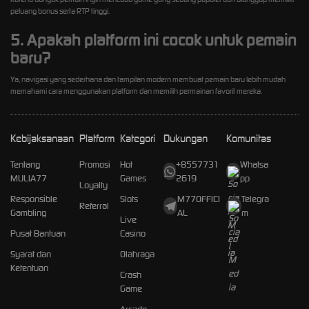
peluang bonus serta RTP tinggi.
5. Apakah platform ini cocok untuk pemain
baru?
Ya, navigasi yang sederhana dan tampilan modern membuat pemain baru lebih mudah
memahami cara menggunakan platform dan memilih permainan favorit mereka.
Kebijaksanaan
Platform
Kategori
Dukungan
Komunitas
Tentang
Promosi
Hot
+8557731
Whatsa
MULIA77
Games
2619
pp
Loyalty
Responsible
Slots
M77OFFICI
Telegra
Referral
Gambling
AL
m
Live
Pusat Bantuan
Casino
Syarat dan
Olahraga
Ketentuan
Crash
Game