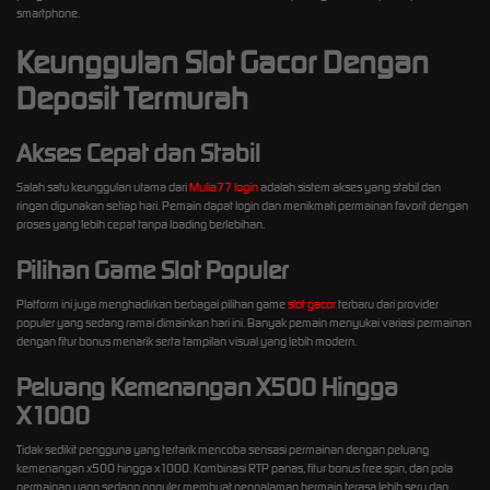
smartphone.
Keunggulan Slot Gacor Dengan
Deposit Termurah
Akses Cepat dan Stabil
Salah satu keunggulan utama dari
Mulia77 login
adalah sistem akses yang stabil dan
ringan digunakan setiap hari. Pemain dapat login dan menikmati permainan favorit dengan
proses yang lebih cepat tanpa loading berlebihan.
Pilihan Game Slot Populer
Platform ini juga menghadirkan berbagai pilihan game
slot gacor
terbaru dari provider
populer yang sedang ramai dimainkan hari ini. Banyak pemain menyukai variasi permainan
dengan fitur bonus menarik serta tampilan visual yang lebih modern.
Peluang Kemenangan X500 Hingga
X1000
Tidak sedikit pengguna yang tertarik mencoba sensasi permainan dengan peluang
kemenangan x500 hingga x1000. Kombinasi RTP panas, fitur bonus free spin, dan pola
permainan yang sedang populer membuat pengalaman bermain terasa lebih seru dan