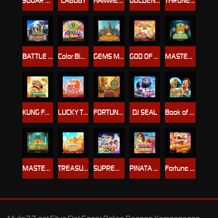
SUGAR HIGH5
LABUBY
HAMMER OF VULCAN
GOLDEN LEGEND
THRONE OF POSEIDON
BATTLE OF ALLIANCE
Color Bingo
GEMS MINER
GOD OF FORTUNE 2
MASTER OF GOLD MINER 2
KUNG FU LEOPARD
LUCKY TIGER
FORTUNE GEMS 2000
DJ SEAL
Book of Egypt
MASTER OF GOLD MINER
TREASURES OF EGYPT
SUPREME ACE
PINATA 1000
Fortune Lion