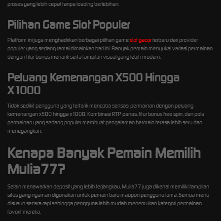
proses yang lebih cepat tanpa loading berlebihan.
Pilihan Game Slot Populer
Platform ini juga menghadirkan berbagai pilihan game
slot gacor
terbaru dari provider
populer yang sedang ramai dimainkan hari ini. Banyak pemain menyukai variasi permainan
dengan fitur bonus menarik serta tampilan visual yang lebih modern.
Peluang Kemenangan X500 Hingga
X1000
Tidak sedikit pengguna yang tertarik mencoba sensasi permainan dengan peluang
kemenangan x500 hingga x1000. Kombinasi RTP panas, fitur bonus free spin, dan pola
permainan yang sedang populer membuat pengalaman bermain terasa lebih seru dan
menegangkan.
Kenapa Banyak Pemain Memilih
Mulia77?
Selain menawarkan deposit yang lebih terjangkau, Mulia77 juga dikenal memiliki tampilan
situs yang nyaman digunakan untuk pemain baru maupun pengguna lama. Semua menu
disusun secara rapi sehingga pengguna lebih mudah menemukan kategori permainan
favorit mereka.