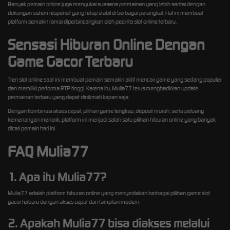
Banyak pemain online juga menyukai suasana permainan yang lebih santai dengan
dukungan sistem responsif yang tetap stabil di berbagai perangkat. Hal ini membuat
platform semakin ramai diperbincangkan oleh pecinta slot online terbaru.
Sensasi Hiburan Online Dengan
Game Gacor Terbaru
Tren slot online saat ini membuat pemain semakin aktif mencari game yang sedang populer
dan memiliki performa RTP tinggi. Karena itu, Mulia77 terus menghadirkan update
permainan terbaru yang dapat dinikmati kapan saja.
Dengan kombinasi akses cepat, pilihan game lengkap, deposit murah, serta peluang
kemenangan menarik, platform ini menjadi salah satu pilihan hiburan online yang banyak
dicari pemain hari ini.
FAQ Mulia77
1. Apa itu Mulia77?
Mulia77 adalah platform hiburan online yang menyediakan berbagai pilihan game slot
gacor terbaru dengan akses cepat dan tampilan modern.
2. Apakah Mulia77 bisa diakses melalui