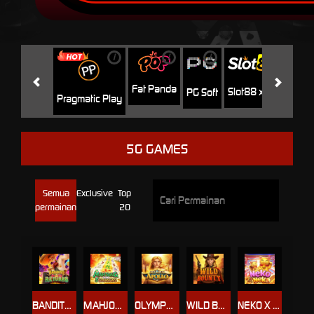
i
i
i
i
i
Facha
Fat Panda
Slot88 x PP
PG Soft
Pragmatic Play
5G GAMES
Semua
Exclusive
Top
permainan
20
BANDITO RETURNS
MAHJONG 5 DRAGONS
OLYMPUS APOLLO
WILD BOUNTY
NEKO X NEKO