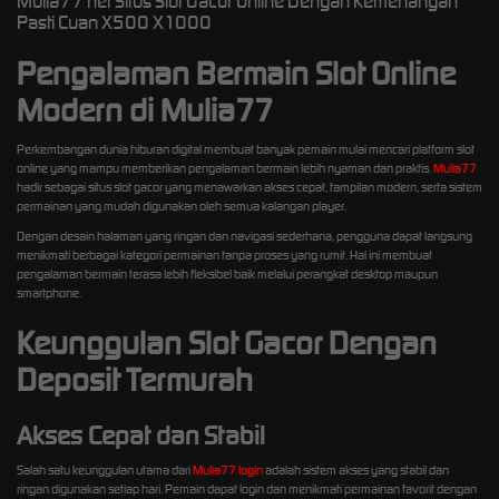
Mulia77 net Situs Slot Gacor Online Dengan Kemenangan
Pasti Cuan X500 X1000
Pengalaman Bermain Slot Online
Modern di Mulia77
Perkembangan dunia hiburan digital membuat banyak pemain mulai mencari platform slot
online yang mampu memberikan pengalaman bermain lebih nyaman dan praktis.
Mulia77
hadir sebagai situs slot gacor yang menawarkan akses cepat, tampilan modern, serta sistem
permainan yang mudah digunakan oleh semua kalangan player.
Dengan desain halaman yang ringan dan navigasi sederhana, pengguna dapat langsung
menikmati berbagai kategori permainan tanpa proses yang rumit. Hal ini membuat
pengalaman bermain terasa lebih fleksibel baik melalui perangkat desktop maupun
smartphone.
Keunggulan Slot Gacor Dengan
Deposit Termurah
Akses Cepat dan Stabil
Salah satu keunggulan utama dari
Mulia77 login
adalah sistem akses yang stabil dan
ringan digunakan setiap hari. Pemain dapat login dan menikmati permainan favorit dengan