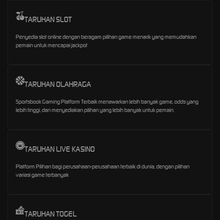
TARUHAN SLOT
Penyedia slot online dengan beragam pilihan game menarik yang memudahkan
pemain untuk mencapai jackpot
TARUHAN OLAHRAGA
Sportsbook Gaming Platform Terbaik menawarkan lebih banyak game, odds yang
lebih tinggi, dan menyediakan pilihan yang lebih banyak untuk pemain.
TARUHAN LIVE KASINO
Platform Pilihan bagi perusahaan-perusahaan terbaik di dunia, dengan pilihan
variasi game terbanyak
TARUHAN TOGEL