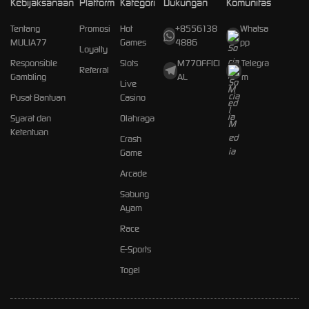
Kebijaksanaan
Platform
Kategori
Dukungan
Komunitas
Tentang
Promosi
Hot
+8556138
Whatsa
MULIA77
Games
4886
pp
Loyalty
Responsible
Slots
M77OFFICI
Telegra
Referral
Gambling
AL
m
Live
Pusat Bantuan
Casino
Syarat dan
Olahraga
Ketentuan
Crash
Game
Arcade
Sabung
Ayam
Race
E-Sports
Togel