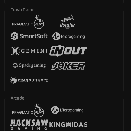
Crash Game
Arcade