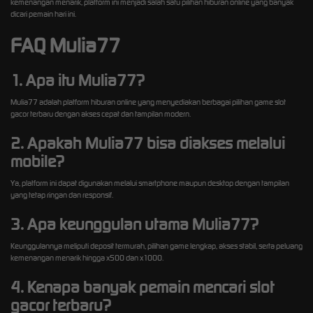
kemenangan menarik, platform ini menjadi salah satu pilihan hiburan online yang banyak
dicari pemain hari ini.
FAQ Mulia77
1. Apa itu Mulia77?
Mulia77 adalah platform hiburan online yang menyediakan berbagai pilihan game slot
gacor terbaru dengan akses cepat dan tampilan modern.
2. Apakah Mulia77 bisa diakses melalui
mobile?
Ya, platform ini dapat digunakan melalui smartphone maupun desktop dengan tampilan
yang tetap ringan dan responsif.
3. Apa keunggulan utama Mulia77?
Keunggulannya meliputi deposit termurah, pilihan game lengkap, akses stabil, serta peluang
kemenangan menarik hingga x500 dan x1000.
4. Kenapa banyak pemain mencari slot
gacor terbaru?