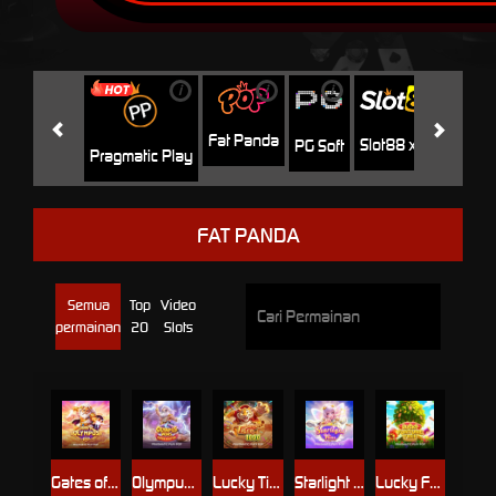
i
i
i
i
i
Facha
Fat Panda
Slot88 x PP
PG Soft
Pragmatic Play
FAT PANDA
Semua
Top
Video
permainan
20
Slots
Gates of Olympus POP
Olympus Wins
Lucky Tiger 1000
Starlight Wins
Lucky Fortune Tree