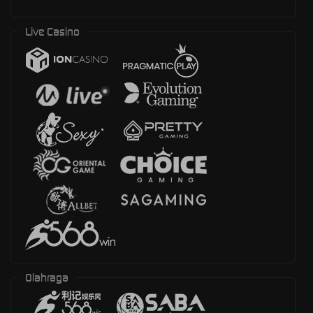
Live Casino
Olahraga