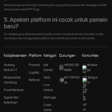
Karena banyak pemain ingin mencoba game yang sedang populer dan dianggap memiliki
peluang bonus serta RTP tinggi.
5. Apakah platform ini cocok untuk pemain
baru?
Ya, navigasi yang sederhana dan tampilan modern membuat pemain baru lebih mudah
memahami cara menggunakan platform dan memilih permainan favorit mereka.
Kebijaksanaan
Platform
Kategori
Dukungan
Komunitas
Tentang
Promosi
Hot
+8556138
Whatsa
MULIA77
Games
4886
pp
Loyalty
Responsible
Slots
M77OFFICI
Telegra
Referral
Gambling
AL
m
Live
Pusat Bantuan
Casino
Syarat dan
Olahraga
Ketentuan
Crash
Game