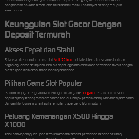
pengalaman bermain terasa lebih fleksibel baik melalui perangkat desktop maupun
smartphone.
Keunggulan Slot Gacor Dengan
Deposit Termurah
Akses Cepat dan Stabil
Salah satu keunggulan utama dari
Mulia77 login
adalah sistem akses yang stabil dan
ringan digunakan setiap hari. Pemain dapat login dan menikmati permainan favorit dengan
proses yang lebih cepat tanpa loading berlebihan.
Pilihan Game Slot Populer
Platform ini juga menghadirkan berbagai pilihan game
slot gacor
terbaru dari provider
populer yang sedang ramai dimainkan hari ini. Banyak pemain menyukai variasi permainan
dengan fitur bonus menarik serta tampilan visual yang lebih modern.
Peluang Kemenangan X500 Hingga
X1000
Tidak sedikit pengguna yang tertarik mencoba sensasi permainan dengan peluang