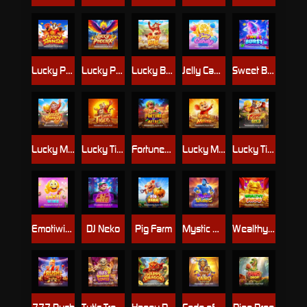
Lucky Panda
Lucky Phoenix
Lucky Bull
Jelly Candy
Sweet Burst
Lucky MonKey
Lucky Tiger
Fortunes of Aztec
Lucky Mouse
Lucky Tiger Gold Ultimate
Emotiwins
DJ Neko
Pig Farm
Mystic Wishes
Wealthy Frog