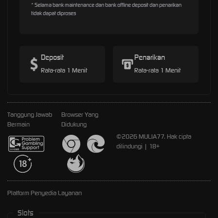
* Selama bank maintenance dan bank offline deposit dan penarikan
tidak dapat diproses
Deposit
Penarikan
Rata-rata 1 Menit
Rata-rata 1 Menit
Tanggung Jawab
Browser Yang
Bermain
Didukung
©2026 MULIA77. Hak cipta
dilindungi | 18+
Platform Penyedia Layanan
Slots