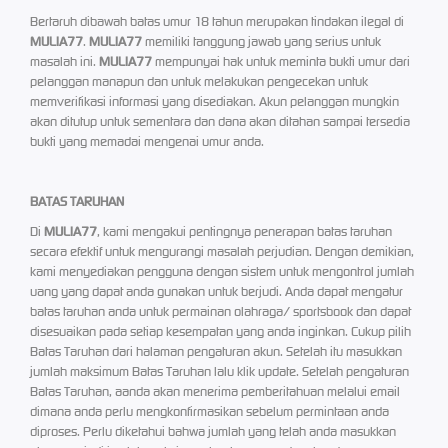
Bertaruh dibawah batas umur 18 tahun merupakan tindakan ilegal di
MULIA77
.
MULIA77
memiliki tanggung jawab yang serius untuk
masalah ini.
MULIA77
mempunyai hak untuk meminta bukti umur dari
pelanggan manapun dan untuk melakukan pengecekan untuk
memverifikasi informasi yang disediakan. Akun pelanggan mungkin
akan ditutup untuk sementara dan dana akan ditahan sampai tersedia
bukti yang memadai mengenai umur anda.
BATAS TARUHAN
Di
MULIA77
, kami mengakui pentingnya penerapan batas taruhan
secara efektif untuk mengurangi masalah perjudian. Dengan demikian,
kami menyediakan pengguna dengan sistem untuk mengontrol jumlah
uang yang dapat anda gunakan untuk berjudi. Anda dapat mengatur
batas taruhan anda untuk permainan olahraga/ sportsbook dan dapat
disesuaikan pada setiap kesempatan yang anda inginkan. Cukup pilih
Batas Taruhan dari halaman pengaturan akun. Setelah itu masukkan
jumlah maksimum Batas Taruhan lalu klik update. Setelah pengaturan
Batas Taruhan, aanda akan menerima pemberitahuan melalui email
dimana anda perlu mengkonfirmasikan sebelum permintaan anda
diproses. Perlu diketahui bahwa jumlah yang telah anda masukkan