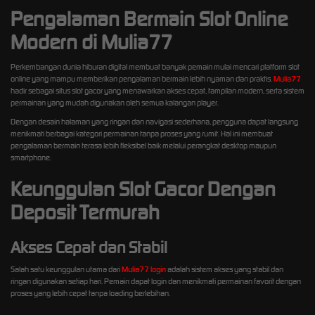
Pengalaman Bermain Slot Online
Modern di Mulia77
Perkembangan dunia hiburan digital membuat banyak pemain mulai mencari platform slot
online yang mampu memberikan pengalaman bermain lebih nyaman dan praktis.
Mulia77
hadir sebagai situs slot gacor yang menawarkan akses cepat, tampilan modern, serta sistem
permainan yang mudah digunakan oleh semua kalangan player.
Dengan desain halaman yang ringan dan navigasi sederhana, pengguna dapat langsung
menikmati berbagai kategori permainan tanpa proses yang rumit. Hal ini membuat
pengalaman bermain terasa lebih fleksibel baik melalui perangkat desktop maupun
smartphone.
Keunggulan Slot Gacor Dengan
Deposit Termurah
Akses Cepat dan Stabil
Salah satu keunggulan utama dari
Mulia77 login
adalah sistem akses yang stabil dan
ringan digunakan setiap hari. Pemain dapat login dan menikmati permainan favorit dengan
proses yang lebih cepat tanpa loading berlebihan.