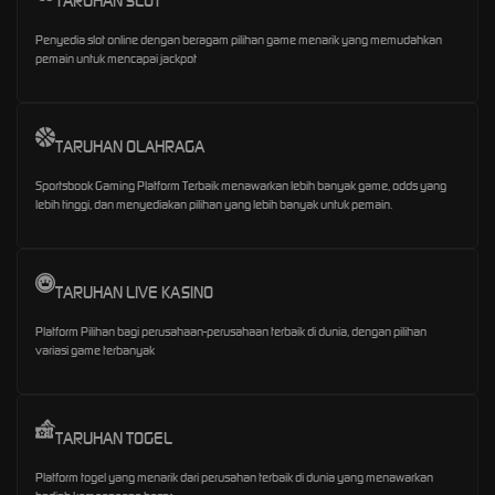
TARUHAN SLOT
Penyedia slot online dengan beragam pilihan game menarik yang memudahkan
pemain untuk mencapai jackpot
TARUHAN OLAHRAGA
Sportsbook Gaming Platform Terbaik menawarkan lebih banyak game, odds yang
lebih tinggi, dan menyediakan pilihan yang lebih banyak untuk pemain.
TARUHAN LIVE KASINO
Platform Pilihan bagi perusahaan-perusahaan terbaik di dunia, dengan pilihan
variasi game terbanyak
TARUHAN TOGEL
Platform togel yang menarik dari perusahan terbaik di dunia yang menawarkan