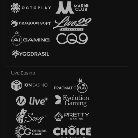
Live Casino