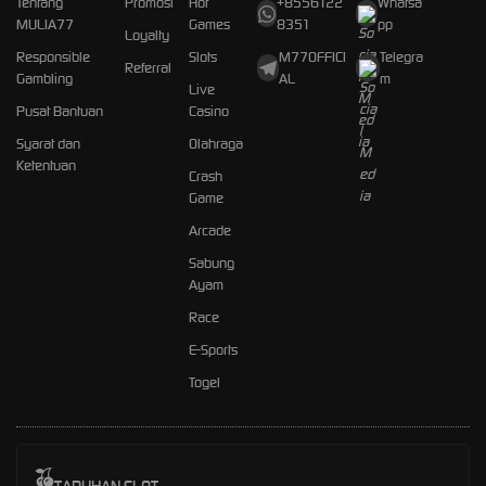
Tentang
Promosi
Hot
+8556122
Whatsa
MULIA77
Games
8351
pp
Loyalty
Responsible
Slots
M77OFFICI
Telegra
Referral
Gambling
AL
m
Live
Pusat Bantuan
Casino
Syarat dan
Olahraga
Ketentuan
Crash
Game
Arcade
Sabung
Ayam
Race
E-Sports
Togel