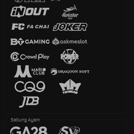
Sabung Ayam