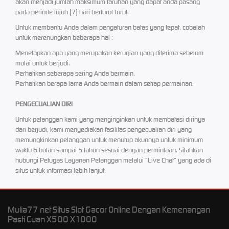
akan menjadi jumlah maksimum taruhan yang dapat anda pasang
pada periode tujuh (7) hari berturut-turut.
Untuk membantu Anda dalam pengaturan batas yang tepat, cobalah
untuk merenungkan beberapa hal :
Menetapkan apa yang merupakan kerugian yang diterima sebelum
mulai untuk berjudi.
Perhatikan seberapa sering Anda bermain.
Perhatikan berapa lama Anda bermain dalam setiap permainan.
PENGECUALIAN DIRI
Untuk pelanggan kami yang menginginkan untuk membatasi dirinya
dari berjudi, kami menyediakan fasilitas pengecualian diri yang
memungkinkan pelanggan untuk menutup akunnya untuk minimum
waktu 6 bulan sampai 5 tahun sesuai dengan permintaan. Silahkan
hubungi Petugas Layanan Pelanggan melalui “Live Chat” yang ada di
situs untuk informasi lebih lanjut.
Mulia77 net Situs Slot Gacor Online Dengan Kemenangan
Pasti Cuan X500 X1000