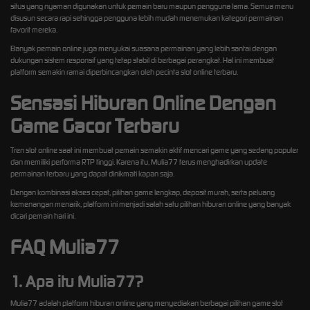
situs yang nyaman digunakan untuk pemain baru maupun pengguna lama. Semua menu
disusun secara rapi sehingga pengguna lebih mudah menemukan kategori permainan
favorit mereka.
Banyak pemain online juga menyukai suasana permainan yang lebih santai dengan
dukungan sistem responsif yang tetap stabil di berbagai perangkat. Hal ini membuat
platform semakin ramai diperbincangkan oleh pecinta slot online terbaru.
Sensasi Hiburan Online Dengan
Game Gacor Terbaru
Tren slot online saat ini membuat pemain semakin aktif mencari game yang sedang populer
dan memiliki performa RTP tinggi. Karena itu, Mulia77 terus menghadirkan update
permainan terbaru yang dapat dinikmati kapan saja.
Dengan kombinasi akses cepat, pilihan game lengkap, deposit murah, serta peluang
kemenangan menarik, platform ini menjadi salah satu pilihan hiburan online yang banyak
dicari pemain hari ini.
FAQ Mulia77
1. Apa itu Mulia77?
Mulia77 adalah platform hiburan online yang menyediakan berbagai pilihan game slot