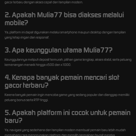
gacor terbaru dengan akses cepat dan tampilan modern.
2. Apakah Mulia77 bisa diakses melalui
mobile?
Ya, platform ini dapat digunakan melalui smartphone maupun desktop dengan tampilan
yang tetap ringan dan responsif.
3. Apa keunggulan utama Mulia77?
Keunggulannya meliputi deposit termurah, pilihan game lengkap, akses stabil, serta peluang
kemenangan menarik hingga x500 dan x1000.
4. Kenapa banyak pemain mencari slot
gacor terbaru?
Karena banyak pemain ingin mencoba game yang sedang populer dan dianggap memiliki
peluang bonus serta RTP tinggi.
5. Apakah platform ini cocok untuk pemain
baru?
Ya, navigasi yang sederhana dan tampilan modern membuat pemain baru lebih mudah
memahami cara menggunakan platform dan memilih permainan favorit mereka.