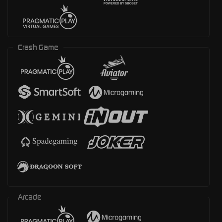
Crash Game
Arcade