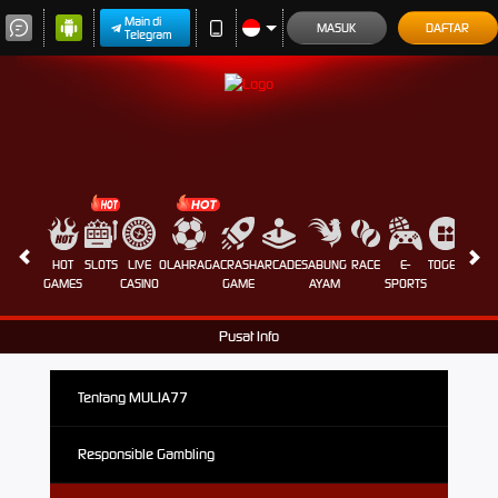
Main di
MASUK
DAFTAR
Telegram
HOT
SLOTS
LIVE
OLAHRAGA
CRASH
ARCADE
SABUNG
RACE
E-
TOGEL
PROM
GAMES
CASINO
GAME
AYAM
SPORTS
Pusat Info
Tentang MULIA77
Responsible Gambling