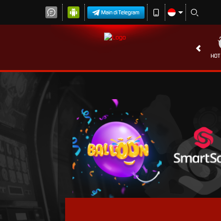
Main di Telegram
HOT