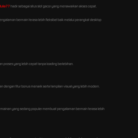
ulia77
hadir sebagai situs slot gacor yang menawarkan akses cepat,
galaman bermain terasa lebih fleksibel baik melalui perangkat desktop
n proses yang lebih cepat tanpa loading berlebihan.
n dengan fitur bonus menarik serta tampilan visual yang lebih modern.
permainan yang sedang populer membuat pengalaman bermain terasa lebih