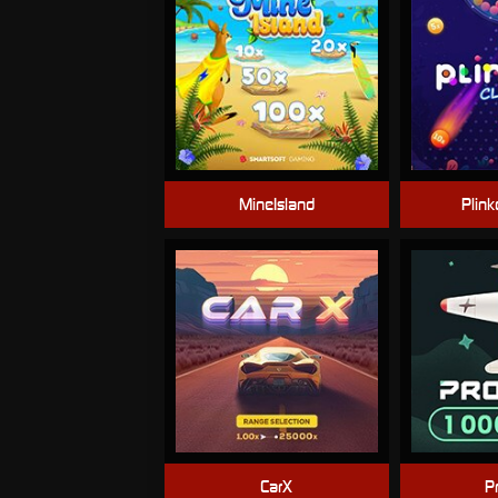
MineIsland
Plink
CarX
P