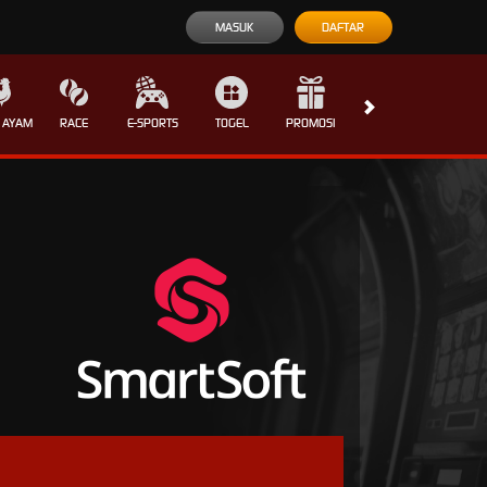
MASUK
DAFTAR
 AYAM
RACE
E-SPORTS
TOGEL
PROMOSI