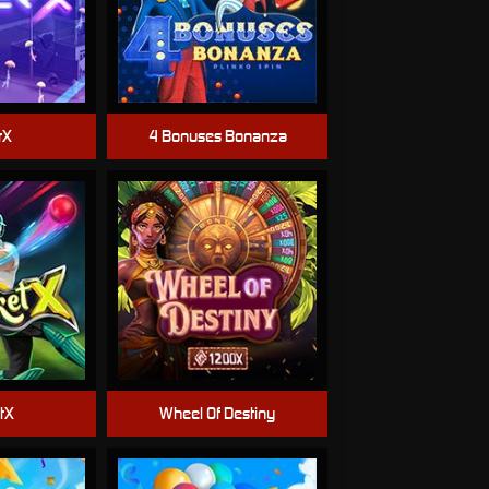
rX
4 Bonuses Bonanza
etX
Wheel Of Destiny