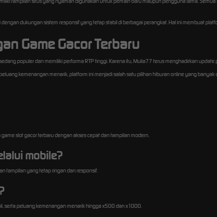
 memiliki tampilan situs yang nyaman digunakan untuk pemain baru maupun pengguna lama. Sem
ngan dukungan sistem responsif yang tetap stabil di berbagai perangkat. Hal ini membuat platfor
gan Game Gacor Terbaru
sedang populer dan memiliki performa RTP tinggi. Karena itu, Mulia77 terus menghadirkan update 
eluang kemenangan menarik, platform ini menjadi salah satu pilihan hiburan online yang banyak dic
n game slot gacor terbaru dengan akses cepat dan tampilan modern.
lalui mobile?
n tampilan yang tetap ringan dan responsif.
?
abil, serta peluang kemenangan menarik hingga x500 dan x1000.