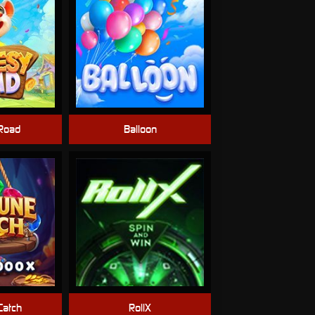
Road
Balloon
Catch
RollX