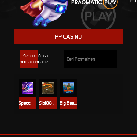
PP CASINO
Semua
Crash
permainan
Game
Spaceman
Slot88 High Flyer
Big Bass Crash