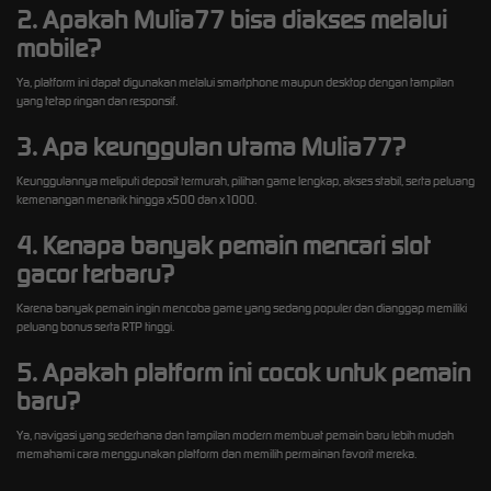
2. Apakah Mulia77 bisa diakses melalui
mobile?
Ya, platform ini dapat digunakan melalui smartphone maupun desktop dengan tampilan
yang tetap ringan dan responsif.
3. Apa keunggulan utama Mulia77?
Keunggulannya meliputi deposit termurah, pilihan game lengkap, akses stabil, serta peluang
kemenangan menarik hingga x500 dan x1000.
4. Kenapa banyak pemain mencari slot
gacor terbaru?
Karena banyak pemain ingin mencoba game yang sedang populer dan dianggap memiliki
peluang bonus serta RTP tinggi.
5. Apakah platform ini cocok untuk pemain
baru?
Ya, navigasi yang sederhana dan tampilan modern membuat pemain baru lebih mudah
memahami cara menggunakan platform dan memilih permainan favorit mereka.