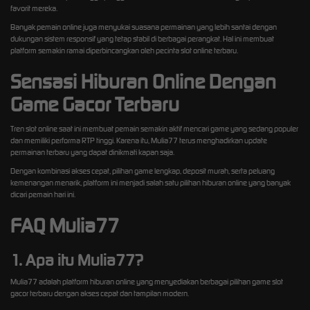
favorit mereka.
Banyak pemain online juga menyukai suasana permainan yang lebih santai dengan
dukungan sistem responsif yang tetap stabil di berbagai perangkat. Hal ini membuat
platform semakin ramai diperbincangkan oleh pecinta slot online terbaru.
Sensasi Hiburan Online Dengan
Game Gacor Terbaru
Tren slot online saat ini membuat pemain semakin aktif mencari game yang sedang populer
dan memiliki performa RTP tinggi. Karena itu, Mulia77 terus menghadirkan update
permainan terbaru yang dapat dinikmati kapan saja.
Dengan kombinasi akses cepat, pilihan game lengkap, deposit murah, serta peluang
kemenangan menarik, platform ini menjadi salah satu pilihan hiburan online yang banyak
dicari pemain hari ini.
FAQ Mulia77
1. Apa itu Mulia77?
Mulia77 adalah platform hiburan online yang menyediakan berbagai pilihan game slot
gacor terbaru dengan akses cepat dan tampilan modern.