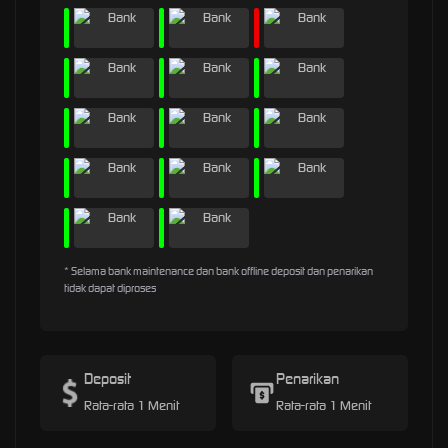
* Selama bank maintenance dan bank offline deposit dan penarikan
tidak dapat diproses
Deposit
Penarikan
Rata-rata 1 Menit
Rata-rata 1 Menit