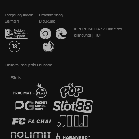
Tanggung Jawab
Browser Yang
Bermain
Didukung
©2026 MULIA77. Hak cipta
dilindungi | 18+
Platform Penyedia Layanan
Slots