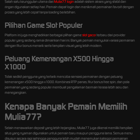
Salah satu keunggulan utama dari
Mulia77 login
adalah sistem akses yang stabil dan
ringan digunakan setiap hari. Pemain dapat login dan menikmati permainan favorit dengan
proses yang lebih cepat tanpa loading berlebihan.
Pilihan Game Slot Populer
Platform ini juga menghadirkan berbagai pilihan game
slot gacor
terbaru dari provider
populer yang sedang ramai dimainkan hari ini. Banyak pemain menyukai variasi permainan
dengan fitur bonus menarik serta tampilan visual yang lebih modern.
Peluang Kemenangan X500 Hingga
X1000
Tidak sedikit pengguna yang tertarik mencoba sensasi permainan dengan peluang
kemenangan x500 hingga x1000. Kombinasi RTP panas, fitur bonus free spin, dan pola
permainan yang sedang populer membuat pengalaman bermain terasa lebih seru dan
menegangkan.
Kenapa Banyak Pemain Memilih
Mulia77?
Selain menawarkan deposit yang lebih terjangkau, Mulia77 juga dikenal memiliki tampilan
situs yang nyaman digunakan untuk pemain baru maupun pengguna lama. Semua menu
disusun secara rapi sehingga pengguna lebih mudah menemukan kategori permainan