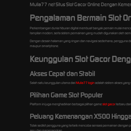
Mulia77 net Situs Slot Gacor Online Dengan Ke
Pengalaman Bermain Slot On
Perkembangan dunia hiburan digital membuat banyak pemain mulai mencar
tampilan modern, serta sistem permainan yang mudah digunakan oleh sem
Dengan desain halaman yang ringan dan navigasi sederhana, pengguna dapa
maupun smartphone.
Keunggulan Slot Gacor Deng
Akses Cepat dan Stabil
Salah satu keunggulan utama dari
Mulia77 login
adalah sistem akses yang s
Pilihan Game Slot Populer
Platform ini juga menghadirkan berbagai pilihan game
slot gacor
terbaru dar
Peluang Kemenangan X500 Hingg
Tidak sedikit pengguna yang tertarik mencoba sensasi permainan dengan 
seru dan menegangkan.