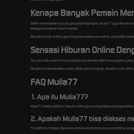
Kenapa Banyak Pemain Mem
Selain menawarkan deposit yang lebih terjangkau, Mulia77 juga dikenal
kategori permainan favorit mereka.
Banyak pemain online juga menyukai suasana permainan yang lebih santai de
Sensasi Hiburan Online Den
Tren slot online saat ini membuat pemain semakin aktif mencari game yang 
Dengan kombinasi akses cepat, pilihan game lengkap, deposit murah, serta p
FAQ Mulia77
1. Apa itu Mulia77?
Mulia77 adalah platform hiburan online yang menyediakan berbagai piliha
2. Apakah Mulia77 bisa diakses me
Ya, platform ini dapat digunakan melalui smartphone maupun desktop denga