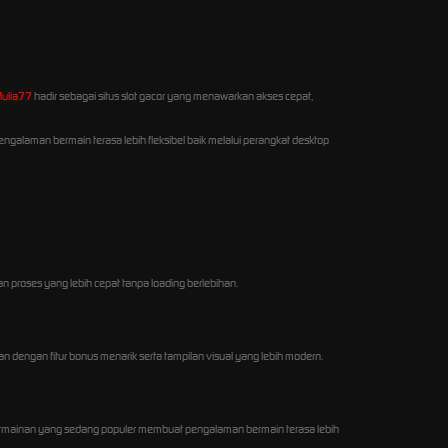
ulia77
hadir sebagai situs slot gacor yang menawarkan akses cepat,
galaman bermain terasa lebih fleksibel baik melalui perangkat desktop
n proses yang lebih cepat tanpa loading berlebihan.
n dengan fitur bonus menarik serta tampilan visual yang lebih modern.
permainan yang sedang populer membuat pengalaman bermain terasa lebih