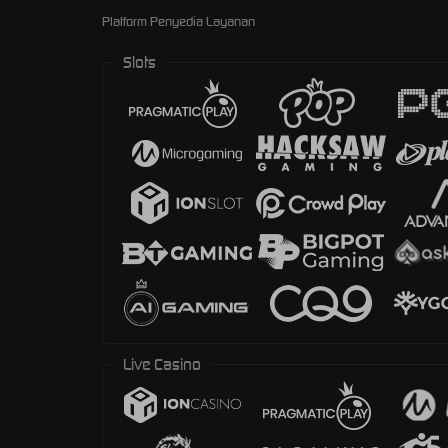
Platform Penyedia Layanan
Slots
Live Casino