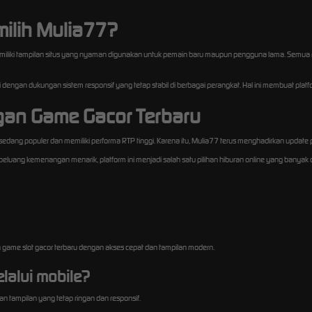
ilih Mulia77?
 memiliki tampilan situs yang nyaman digunakan untuk pemain baru maupun pengguna lama. Sem
ngan dukungan sistem responsif yang tetap stabil di berbagai perangkat. Hal ini membuat platfor
gan Game Gacor Terbaru
sedang populer dan memiliki performa RTP tinggi. Karena itu, Mulia77 terus menghadirkan update 
eluang kemenangan menarik, platform ini menjadi salah satu pilihan hiburan online yang banyak dic
n game slot gacor terbaru dengan akses cepat dan tampilan modern.
lalui mobile?
n tampilan yang tetap ringan dan responsif.