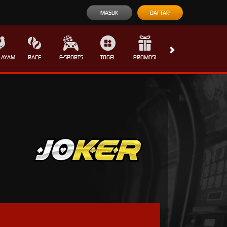
MASUK
DAFTAR
 AYAM
RACE
E-SPORTS
TOGEL
PROMOSI