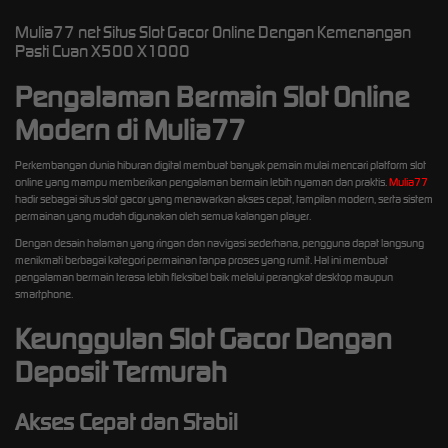
Mulia77 net Situs Slot Gacor Online Dengan Kemenangan
Pasti Cuan X500 X1000
Pengalaman Bermain Slot Online
Modern di Mulia77
Perkembangan dunia hiburan digital membuat banyak pemain mulai mencari platform slot
online yang mampu memberikan pengalaman bermain lebih nyaman dan praktis.
Mulia77
hadir sebagai situs slot gacor yang menawarkan akses cepat, tampilan modern, serta sistem
permainan yang mudah digunakan oleh semua kalangan player.
Dengan desain halaman yang ringan dan navigasi sederhana, pengguna dapat langsung
menikmati berbagai kategori permainan tanpa proses yang rumit. Hal ini membuat
pengalaman bermain terasa lebih fleksibel baik melalui perangkat desktop maupun
smartphone.
Keunggulan Slot Gacor Dengan
Deposit Termurah
Akses Cepat dan Stabil