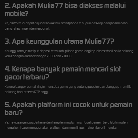
2. Apakah Mulia77 bisa diakses melalui
mobile?
Ya, platform ini dapat digunakan melalui smartphone maupun desktop dengan tampilan
yang tetap ringan dan responsif.
3. Apa keunggulan utama Mulia77?
Keunggulannya meliputi deposit termurah, pilihan game lengkap, akses stabil, serta peluang
kemenangan menarik hingga x500 dan x1000.
4. Kenapa banyak pemain mencari slot
gacor terbaru?
Karena banyak pemain ingin mencoba game yang sedang populer dan dianggap memiliki
peluang bonus serta RTP tinggi.
5. Apakah platform ini cocok untuk pemain
baru?
Ya, navigasi yang sederhana dan tampilan modern membuat pemain baru lebih mudah
memahami cara menggunakan platform dan memilih permainan favorit mereka.