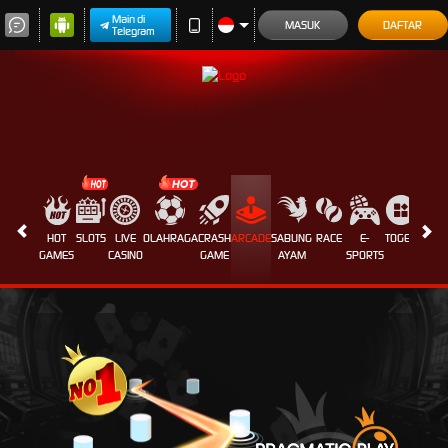
Main di
MASUK
DAFTAR
Telegram
HOT
SLOTS
LIVE
OLAHRAGA
CRASH
ARCADE
SABUNG
RACE
E-
TOGEL
PROM
GAMES
CASINO
GAME
AYAM
SPORTS