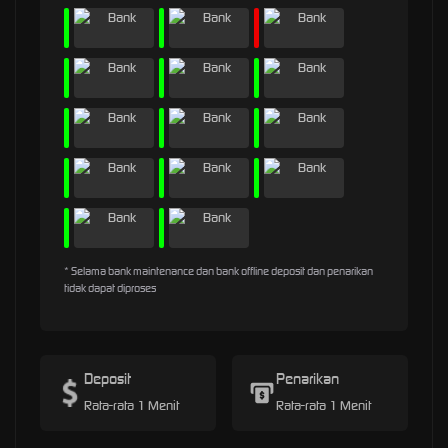
* Selama bank maintenance dan bank offline deposit dan penarikan
tidak dapat diproses
Deposit
Penarikan
Rata-rata 1 Menit
Rata-rata 1 Menit