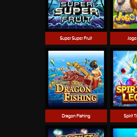
Super Super Fruit
Jogo
Dragon Fishing
Spirit