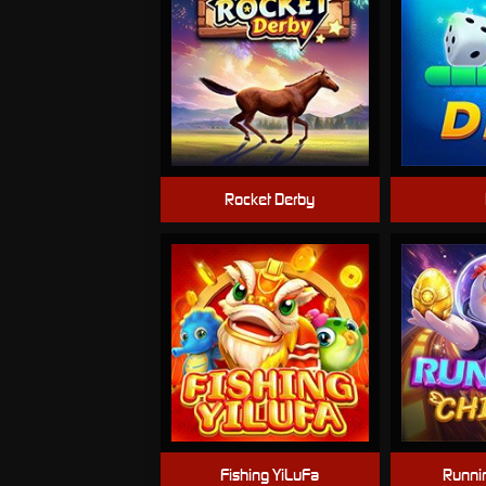
Rocket Derby
Fishing YiLuFa
Runni