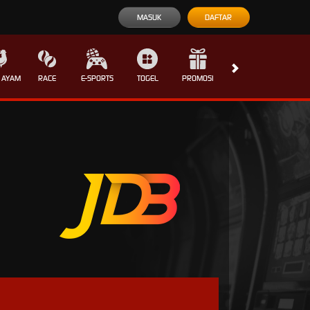
MASUK
DAFTAR
 AYAM
RACE
E-SPORTS
TOGEL
PROMOSI