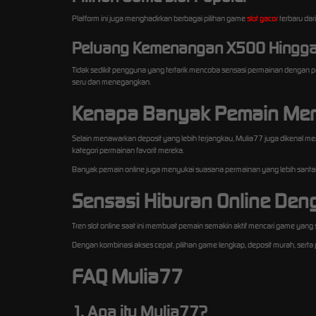
Platform ini juga menghadirkan berbagai pilihan game
slot gacor
terbaru dar
Peluang Kemenangan X500 Hingg
Tidak sedikit pengguna yang tertarik mencoba sensasi permainan dengan 
seru dan menegangkan.
Kenapa Banyak Pemain Mem
Selain menawarkan deposit yang lebih terjangkau, Mulia77 juga dikenal
kategori permainan favorit mereka.
Banyak pemain online juga menyukai suasana permainan yang lebih santai de
Sensasi Hiburan Online Den
Tren slot online saat ini membuat pemain semakin aktif mencari game yang 
Dengan kombinasi akses cepat, pilihan game lengkap, deposit murah, serta p
FAQ Mulia77
1. Apa itu Mulia77?