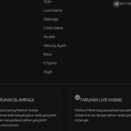
Slots
M77OF
Live Casino
Olahraga
Crash Game
Arcade
Sabung Ayam
Race
E-Sports
Togel
RUHAN OLAHRAGA
TARUHAN LIVE KASINO
ook Gaming Platform Terbaik
Platform Pilihan bagi perusahaan-perusa
kan lebih banyak game, odds yang lebih
terbaik di dunia, dengan pilihan variasi g
 dan menyediakan pilihan yang lebih
terbanyak
untuk pemain.