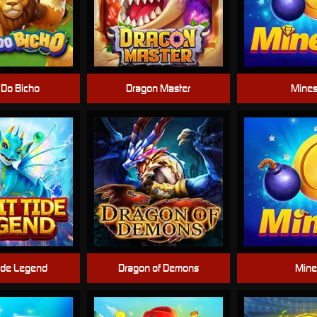
 Do Bicho
Dragon Master
Mines
 Tide Legend
Dragon of Demons
Mine