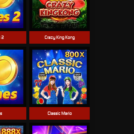
 2
Crazy King Kong
s
Classic Mario