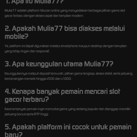
1. Apa itu Mulia77?
Mulia77 adalah platform hiburan online yang menyediakan berbagai pilihan game slot
gacor terbaru dengan akses cepat dan tampilan modern.
2. Apakah Mulia77 bisa diakses melalui
mobile?
Ya, platform ini dapat digunakan melalui smartphone maupun desktop dengan tampilan
yang tetap ringan dan responsif.
3. Apa keunggulan utama Mulia77?
Keunggulannya meliputi deposit termurah, pilihan game lengkap, akses stabil, serta peluang
kemenangan menarik hingga x500 dan x1000.
4. Kenapa banyak pemain mencari slot
gacor terbaru?
Karena banyak pemain ingin mencoba game yang sedang populer dan dianggap memiliki
peluang bonus serta RTP tinggi.
5. Apakah platform ini cocok untuk pemain
baru?