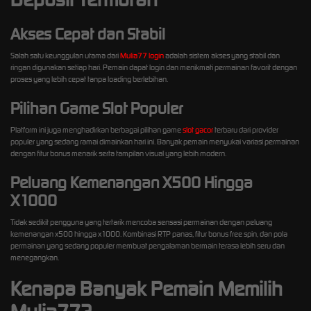
Akses Cepat dan Stabil
Salah satu keunggulan utama dari
Mulia77 login
adalah sistem akses yang stabil dan
ringan digunakan setiap hari. Pemain dapat login dan menikmati permainan favorit dengan
proses yang lebih cepat tanpa loading berlebihan.
Pilihan Game Slot Populer
Platform ini juga menghadirkan berbagai pilihan game
slot gacor
terbaru dari provider
populer yang sedang ramai dimainkan hari ini. Banyak pemain menyukai variasi permainan
dengan fitur bonus menarik serta tampilan visual yang lebih modern.
Peluang Kemenangan X500 Hingga
X1000
Tidak sedikit pengguna yang tertarik mencoba sensasi permainan dengan peluang
kemenangan x500 hingga x1000. Kombinasi RTP panas, fitur bonus free spin, dan pola
permainan yang sedang populer membuat pengalaman bermain terasa lebih seru dan
menegangkan.
Kenapa Banyak Pemain Memilih