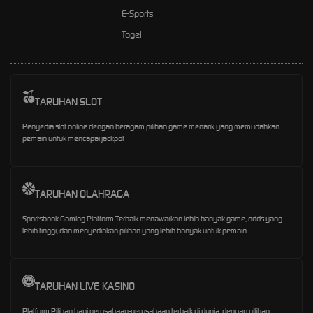
E-Sports
Togel
TARUHAN SLOT
Penyedia slot online dengan beragam pilihan game menarik yang memudahkan
pemain untuk mencapai jackpot
TARUHAN OLAHRAGA
Sportsbook Gaming Platform Terbaik menawarkan lebih banyak game, odds yang
lebih tinggi, dan menyediakan pilihan yang lebih banyak untuk pemain.
TARUHAN LIVE KASINO
Platform Pilihan bagi perusahaan-perusahaan terbaik di dunia, dengan pilihan