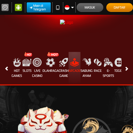
Main di
MASUK
DAFTAR
Telegram
HOT
SLOTS
LIVE
OLAHRAGA
CRASH
ARCADE
SABUNG
RACE
E-
TOGEL
PROM
GAMES
CASINO
GAME
AYAM
SPORTS