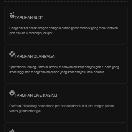
TARUHAN SLOT
Penyedia slot online dengan beragam pilihan game menarik yang memudahkan
pemain untuk mencapai jackpot
TARUHAN OLAHRAGA
Sportsbook Gaming Platform Terbaik menawarkan lebih banyak game, odds yang
lebih tinggi, dan menyediakan pilihan yang lebih banyak untuk pemain.
TARUHAN LIVE KASINO
Platform Pilihan bagi perusahaan-perusahaan terbaik di dunia, dengan pilihan
variasi game terbanyak