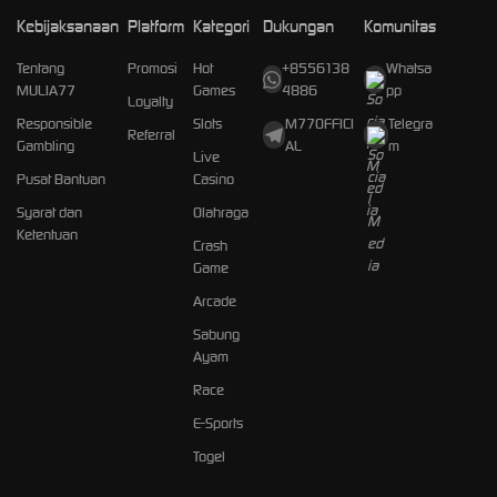
Kebijaksanaan
Platform
Kategori
Dukungan
Komunitas
Tentang
Promosi
Hot
+8556138
Whatsa
MULIA77
Games
4886
pp
Loyalty
Responsible
Slots
M77OFFICI
Telegra
Referral
Gambling
AL
m
Live
Pusat Bantuan
Casino
Syarat dan
Olahraga
Ketentuan
Crash
Game
Arcade
Sabung
Ayam
Race
E-Sports
Togel