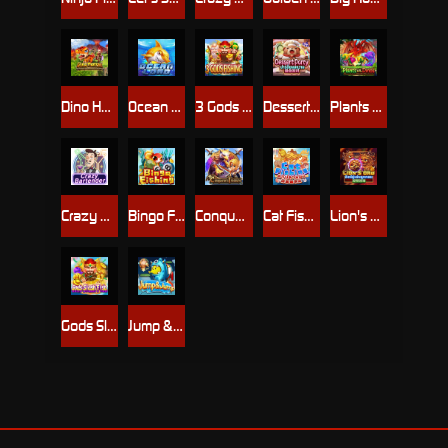
Dino Hunter
Ocean Lord
3 Gods Fishing
Dessert Party
Plants vs. Dinos
Crazy Bartender
Bingo Fishing
Conqueror's Treasure
Cat Fishing
Lion's Orb
Gods Slash Fish
Jump & Jump