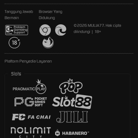
Tanggung Jawab
Browser Yang
Bermain
Didukung
©2026 MULIA77. Hak cipta
dilindungi | 18+
Platform Penyedia Layanan
Slots