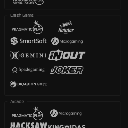
Crash Game
Arcade