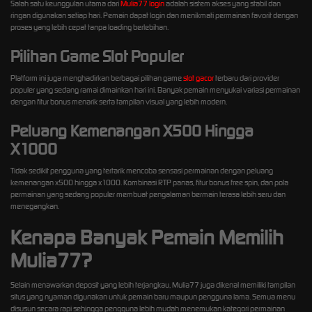
Salah satu keunggulan utama dari
Mulia77 login
adalah sistem akses yang stabil dan
ringan digunakan setiap hari. Pemain dapat login dan menikmati permainan favorit dengan
proses yang lebih cepat tanpa loading berlebihan.
Pilihan Game Slot Populer
Platform ini juga menghadirkan berbagai pilihan game
slot gacor
terbaru dari provider
populer yang sedang ramai dimainkan hari ini. Banyak pemain menyukai variasi permainan
dengan fitur bonus menarik serta tampilan visual yang lebih modern.
Peluang Kemenangan X500 Hingga
X1000
Tidak sedikit pengguna yang tertarik mencoba sensasi permainan dengan peluang
kemenangan x500 hingga x1000. Kombinasi RTP panas, fitur bonus free spin, dan pola
permainan yang sedang populer membuat pengalaman bermain terasa lebih seru dan
menegangkan.
Kenapa Banyak Pemain Memilih
Mulia77?
Selain menawarkan deposit yang lebih terjangkau, Mulia77 juga dikenal memiliki tampilan
situs yang nyaman digunakan untuk pemain baru maupun pengguna lama. Semua menu
disusun secara rapi sehingga pengguna lebih mudah menemukan kategori permainan