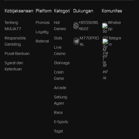
Kebijaksanaan
Platform
Kategori
Dukungan
Komunitas
Tentang
Promosi
Hot
+8559286
Whatsa
MULIA77
Games
4622
pp
Loyalty
Responsible
Slots
M77OFFICI
Telegra
Referral
Gambling
AL
m
Live
Pusat Bantuan
Casino
Syarat dan
Olahraga
Ketentuan
Crash
Game
Arcade
Sabung
Ayam
Race
E-Sports
Togel