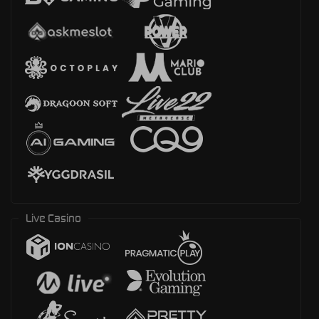
Live Casino