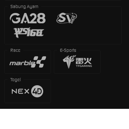
Sabung Ayam
Race
E-Sports
Togel