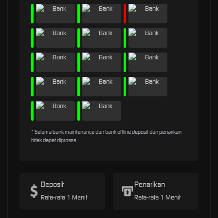
* Selama bank maintenance dan bank offline deposit dan penarikan
tidak dapat diproses
Deposit
Penarikan
Rata-rata 1 Menit
Rata-rata 1 Menit