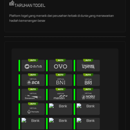
TARUHAN TOGEL
Platform togel yang menarik dari perusahan terbaik di dunia yang menawarkan
hadiah kemenangan besar