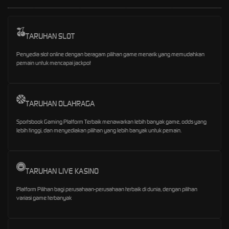
TARUHAN SLOT
Penyedia slot online dengan beragam pilihan game menarik yang memudahkan
pemain untuk mencapai jackpot
TARUHAN OLAHRAGA
Sportsbook Gaming Platform Terbaik menawarkan lebih banyak game, odds yang
lebih tinggi, dan menyediakan pilihan yang lebih banyak untuk pemain.
TARUHAN LIVE KASINO
Platform Pilihan bagi perusahaan-perusahaan terbaik di dunia, dengan pilihan
variasi game terbanyak