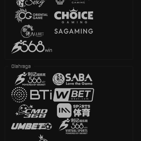
Olahraga