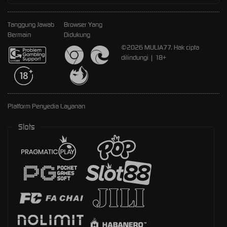
Tanggung Jawab
Browser Yang
Bermain
Didukung
©2026 MULIA77. Hak cipta
dilindungi | 18+
Platform Penyedia Layanan
Slots