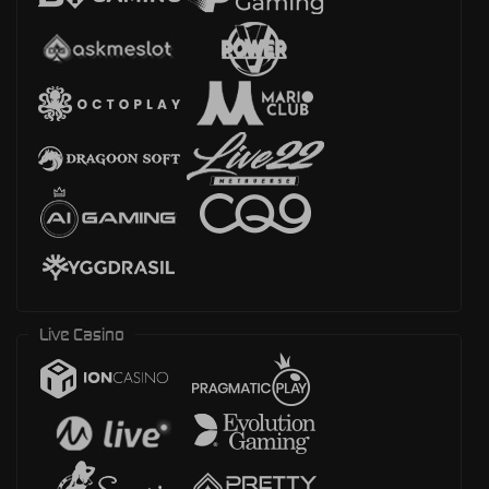
Live Casino