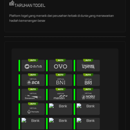
TARUHAN TOGEL
Platform togel yang menarik dari perusahan terbaik di dunia yang menawarkan
hadiah kemenangan besar